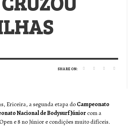
 CRUZOU
VERT MAGAZINE
VERT MAGAZINE
VERT MAGAZINE
,
,
,
16/04/2026
13/02/2025
22/12/2025
V
V
V
V
’ILHAS
SHARE ON:
as, Ericeira, a segunda etapa do
Campeonato
onato Nacional de Bodysurf Júnior
com a
 Open e 8 no Júnior e condições muito difíceis.