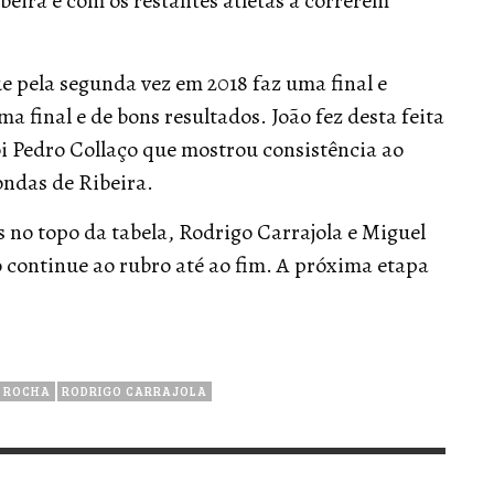
eira e com os restantes atletas a correrem
e pela segunda vez em 2018 faz uma final e
 final e de bons resultados. João fez desta feita
i Pedro Collaço que mostrou consistência ao
ondas de Ribeira.
no topo da tabela, Rodrigo Carrajola e Miguel
lo continue ao rubro até ao fim. A próxima etapa
.
L ROCHA
RODRIGO CARRAJOLA