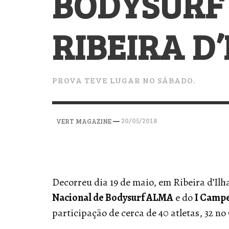
BODYSURF
VERT MAGAZINE
VERT MAGAZINE
VERT MAGAZINE
,
,
,
28/04/2026
17/03/2025
12/01/2026
RIBEIRA D
PROVA TEVE LUGAR NO SÁBADO.
—
20/05/2018
VERT MAGAZINE
Decorreu dia 19 de maio, em Ribeira d’Ilh
Nacional de Bodysurf ALMA
e do
I Campe
participação de cerca de 40 atletas, 32 no