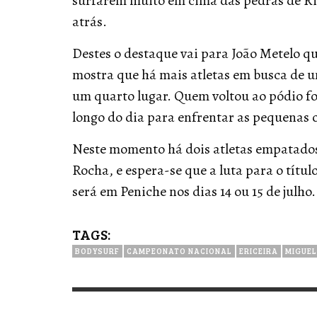
surfarem muito em cima das pedras de Rib
atrás.
Destes o destaque vai para João Metelo qu
mostra que há mais atletas em busca de uma
um quarto lugar. Quem voltou ao pódio fo
longo do dia para enfrentar as pequenas 
Neste momento há dois atletas empatados 
Rocha, e espera-se que a luta para o títu
será em Peniche nos dias 14 ou 15 de julho
TAGS:
BODYSURF
CAMPEONATO NACIONAL
ERICEIRA
MIGUE