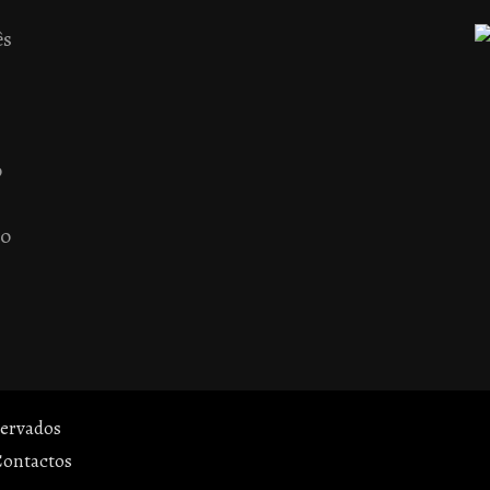
ês
o
 o
servados
Contactos