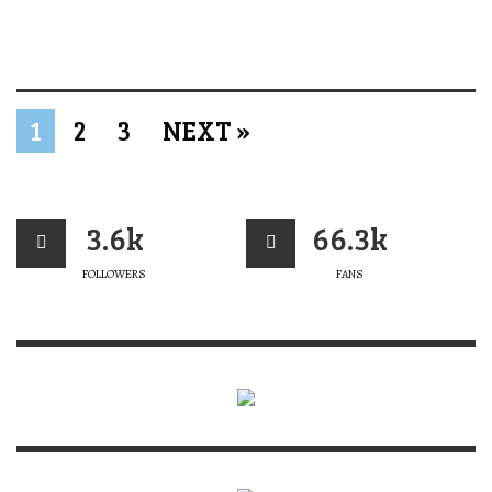
1
2
3
NEXT »
3.6k
66.3k
FOLLOWERS
FANS