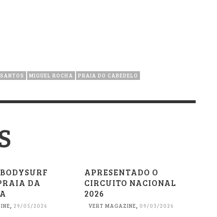
 SANTOS
MIGUEL ROCHA
PRAIA DO CABEDELO
S
O BODYSURF
APRESENTADO O
PRAIA DA
CIRCUITO NACIONAL
RA
2026
INE
,
29/05/2026
VERT MAGAZINE
,
09/03/2026