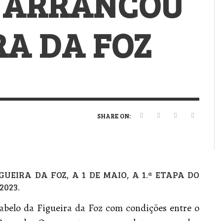
 ARRANCOU
VERT MAGAZINE
VERT MAGAZINE
VERT MAGAZINE
,
,
,
16/04/2026
13/02/2025
22/12/2025
V
V
V
V
RA DA FOZ
SHARE ON:
UEIRA DA FOZ, A 1 DE MAIO, A 1.ª ETAPA DO
023.
abelo da Figueira da Foz com condições entre o