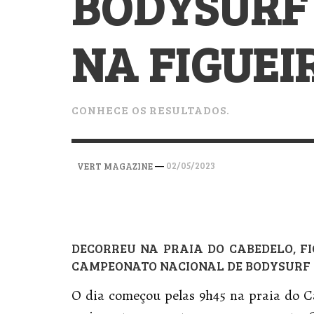
BODYSURF
VERT MAGAZINE
VERT MAGAZINE
VERT MAGAZINE
,
,
,
28/04/2026
17/03/2025
12/01/2026
NA FIGUEI
CONHECE OS RESULTADOS.
—
02/05/2023
VERT MAGAZINE
DECORREU NA PRAIA DO CABEDELO, FIG
CAMPEONATO NACIONAL DE BODYSURF 2
O dia começou pelas 9h45 na praia do C