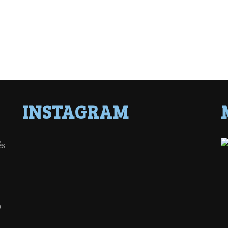
INSTAGRAM
ês
o