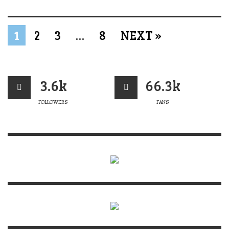
1
2
3
…
8
NEXT »
3.6k
66.3k
FOLLOWERS
FANS