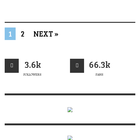
1
2
NEXT »
3.6k
66.3k
FOLLOWERS
FANS