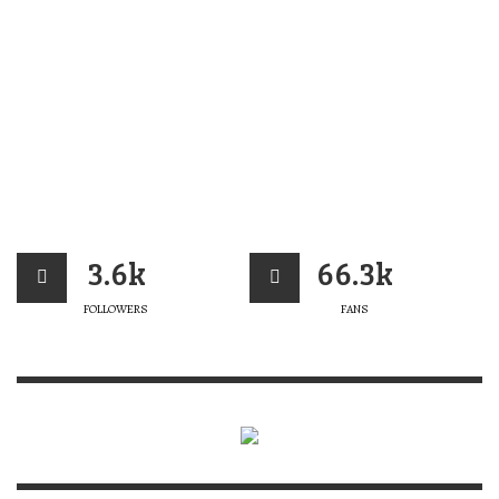
3.6k
66.3k
FOLLOWERS
FANS