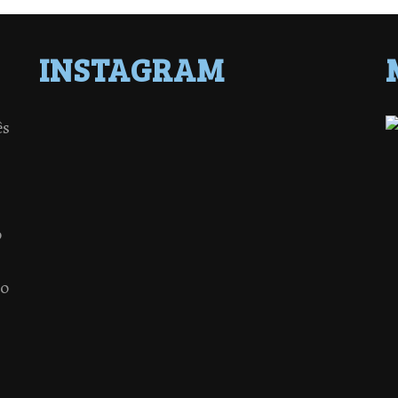
INSTAGRAM
ês
o
 o