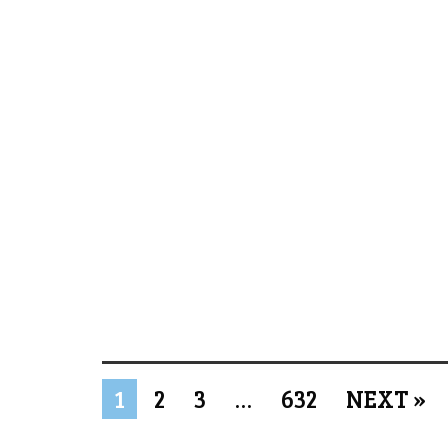
1
2
3
…
632
NEXT »