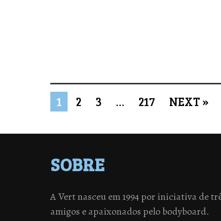
1
2
3
…
217
NEXT »
SOBRE
A Vert nasceu em 1994 por iniciativa de tr
amigos e apaixonados pelo bodyboard.