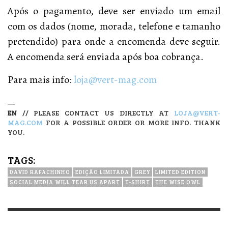
Após o pagamento, deve ser enviado um email
com os dados (nome, morada, telefone e tamanho
pretendido) para onde a encomenda deve seguir.
A encomenda será enviada após boa cobrança.
Para mais info:
loja@vert-mag.com
—
EN
// PLEASE CONTACT US DIRECTLY AT
LOJA@VERT-
MAG.COM
FOR A POSSIBLE ORDER OR MORE INFO. THANK
YOU.
TAGS:
DAVID RAFACHINHO
EDIÇÃO LIMITADA
GREY
LIMITED EDITION
SOCIAL MEDIA WILL TEAR US APART
T-SHIRT
THE WISE OWL