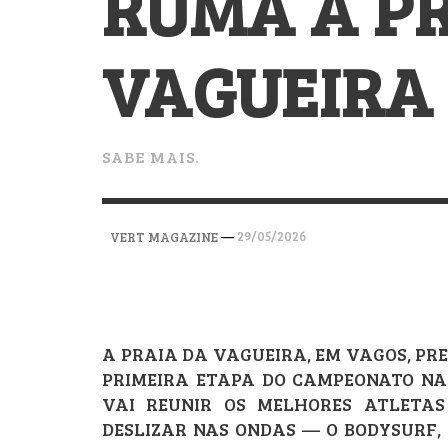
RUMA À P
VERT MAGAZINE
VERT MAGAZINE
VERT MAGAZINE
,
,
,
28/04/2026
17/03/2025
12/01/2026
VAGUEIRA
SABE MAIS.
—
29/05/2026
VERT MAGAZINE
A PRAIA DA VAGUEIRA, EM VAGOS, PREP
PRIMEIRA ETAPA DO CAMPEONATO NAC
VAI REUNIR OS MELHORES ATLETA
DESLIZAR NAS ONDAS — O BODYSURF,