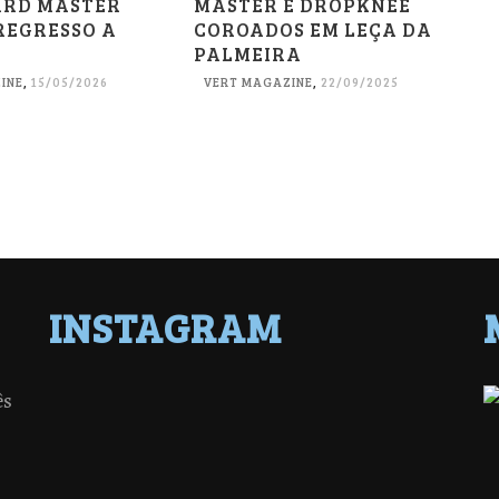
RD MASTER
MASTER E DROPKNEE
REGRESSO A
COROADOS EM LEÇA DA
PALMEIRA
INE
,
15/05/2026
VERT MAGAZINE
,
22/09/2025
INSTAGRAM
ês