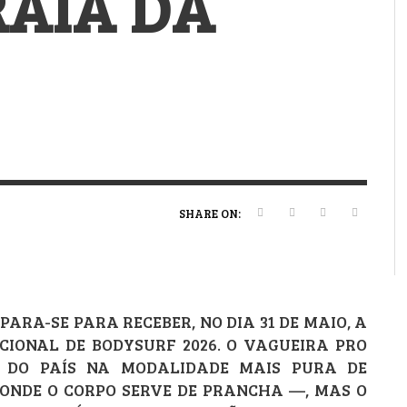
RAIA DA
VERT MAGAZINE
VERT MAGAZINE
VERT MAGAZINE
,
,
,
16/04/2026
13/02/2025
22/12/2025
V
V
V
V
SHARE ON:
ARA-SE PARA RECEBER, NO DIA 31 DE MAIO, A
IONAL DE BODYSURF 2026. O VAGUEIRA PRO
S DO PAÍS NA MODALIDADE MAIS PURA DE
 ONDE O CORPO SERVE DE PRANCHA —, MAS O