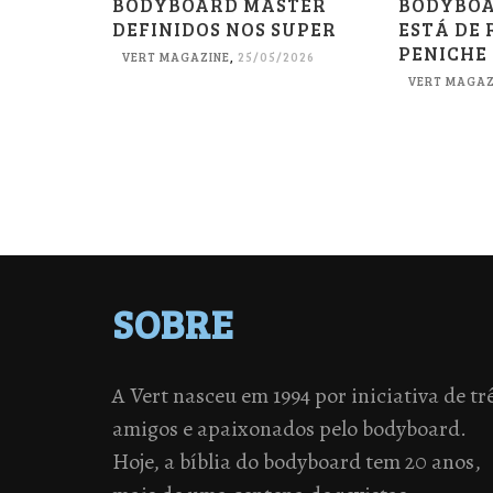
BODYBOARD MASTER
BODYBOA
DEFINIDOS NOS SUPER
ESTÁ DE 
PENICHE
VERT MAGAZINE
,
25/05/2026
VERT MAGAZ
SOBRE
A Vert nasceu em 1994 por iniciativa de tr
amigos e apaixonados pelo bodyboard.
Hoje, a bíblia do bodyboard tem 20 anos,