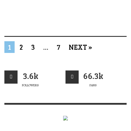
1
2
3
…
7
NEXT »
3.6k
66.3k
FOLLOWERS
FANS