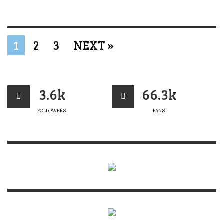
1
2
3
NEXT »
3.6k
66.3k
FOLLOWERS
FANS