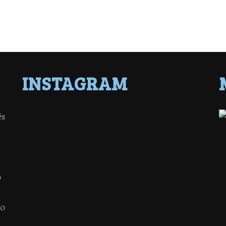
INSTAGRAM
ês
o
 o