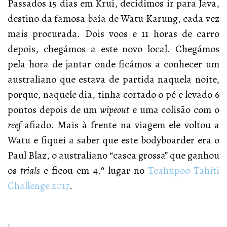
Passados 15 dias em Krui, decidimos ir para Java,
destino da famosa baía de Watu Karung, cada vez
mais procurada. Dois voos e 11 horas de carro
depois, chegámos a este novo local. Chegámos
pela hora de jantar onde ficámos a conhecer um
australiano que estava de partida naquela noite,
porque, naquele dia, tinha cortado o pé e levado 6
pontos depois de um
wipeout
e uma colisão com o
reef
afiado. Mais à frente na viagem ele voltou a
Watu e fiquei a saber que este bodyboarder era o
Paul Blaz, o australiano “casca grossa” que ganhou
os
trials
e ficou em 4.º lugar no
Teahupoo Tahiti
Challenge 2017
.