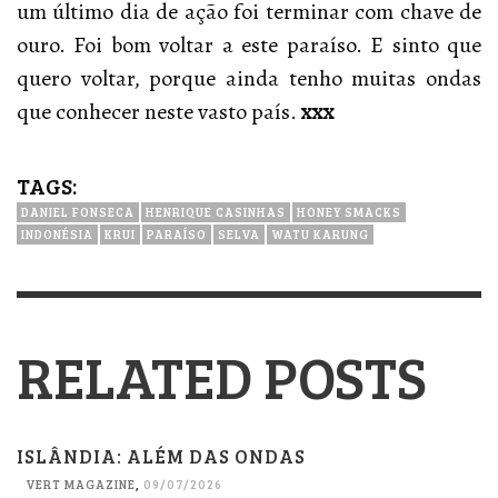
um último dia de ação foi terminar com chave de
ouro. Foi bom voltar a este paraíso. E sinto que
quero voltar, porque ainda tenho muitas ondas
que conhecer neste vasto país.
xxx
TAGS:
DANIEL FONSECA
HENRIQUE CASINHAS
HONEY SMACKS
INDONÉSIA
KRUI
PARAÍSO
SELVA
WATU KARUNG
RELATED POSTS
ISLÂNDIA: ALÉM DAS ONDAS
VERT MAGAZINE
,
09/07/2026