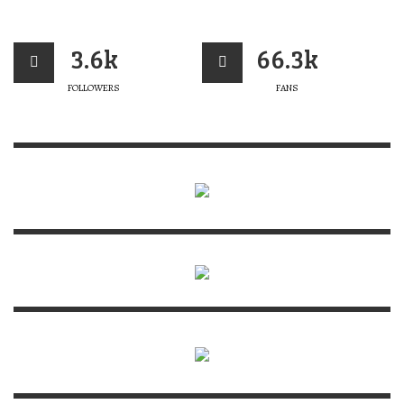
3.6k
66.3k
FOLLOWERS
FANS