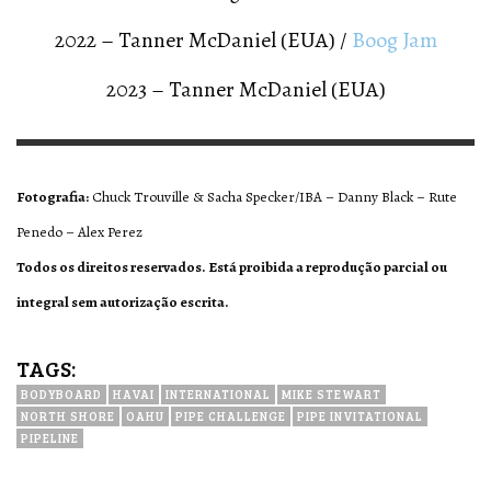
2022 – Tanner McDaniel (EUA) /
Boog Jam
2023 – Tanner McDaniel (EUA)
Fotografia:
Chuck Trouville & Sacha Specker/IBA – Danny Black – Rute
Penedo – Alex Perez
Todos os direitos reservados. Está proibida a reprodução parcial ou
integral sem autorização escrita.
TAGS:
BODYBOARD
HAVAI
INTERNATIONAL
MIKE STEWART
NORTH SHORE
OAHU
PIPE CHALLENGE
PIPE INVITATIONAL
PIPELINE