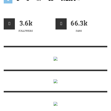
3.6k
66.3k
FOLLOWERS
FANS