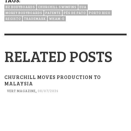
BZ BODYBOARDS
CHURCHILL SWIMFINS
EUA
MOREY BODYBOARDS
PATENTE
PÉS DE PATO
PORTO RICO
REGISTO
TRADEMARK
WHAM-O
RELATED POSTS
CHURCHILL MOVES PRODUCTION TO
MALAYSIA
VERT MAGAZINE
,
08/07/2026