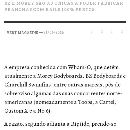
BZ E MOREY SÃO AS ÚNICAS A PODER FABRICAR
PRANCHAS COM RAILS 100% PRETOS.
—
21/06/2016
VERT MAGAZINE
A empresa conhecida com Wham-O, que detém
atualmente a Morey Bodyboards, BZ Bodyboards e
Churchill Swimfins, entre outras marcas, pôs de
sobreaviso algumas das suas concorrentes norte-
americanas (nomeadamente a Toobs, a Cartel,
Custom X e a No.6).
A razão, segundo adianta a Riptide, prende-se