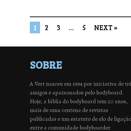
1
2
3
…
5
NEXT »
SOBRE
A Vert nasceu em 1994 por iniciativa de tr
amigos e apaixonados pelo bodyboard.
Hoje, a bíblia do bodyboard tem 20 anos,
mais de uma centena de revistas
publicadas e um estatuto de elo de ligaçã
entre a comunidade bodyboarder