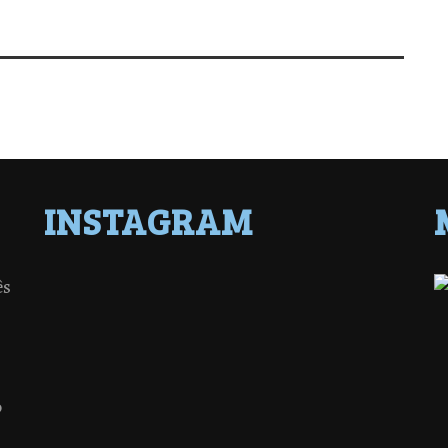
INSTAGRAM
ês
o