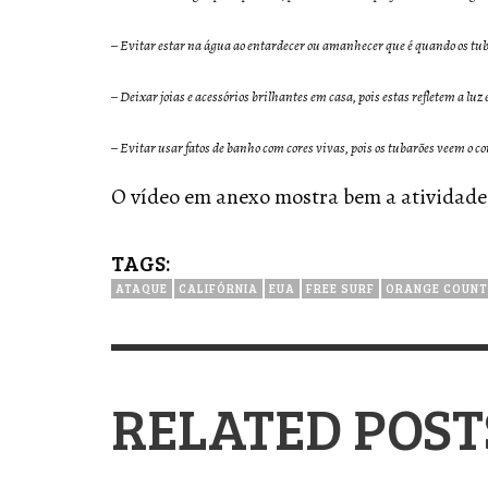
– Evitar estar na água ao entardecer ou amanhecer que é quando os tub
– Deixar joias e acessórios brilhantes em casa, pois estas refletem a l
– Evitar usar fatos de banho com cores vivas, pois os tubarões veem o 
O vídeo em anexo mostra bem a atividade
TAGS:
ATAQUE
CALIFÓRNIA
EUA
FREE SURF
ORANGE COUNT
RELATED POST