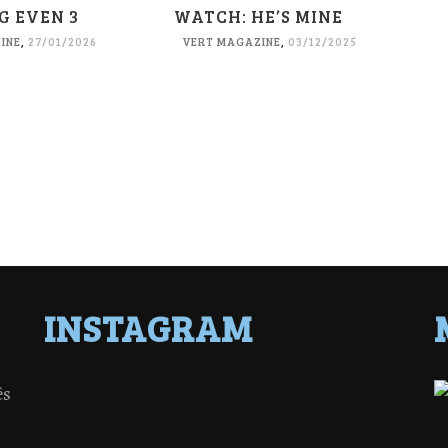
G EVEN 3
WATCH: HE’S MINE
INE
,
27/01/2026
VERT MAGAZINE
,
03/12/2025
INSTAGRAM
ês