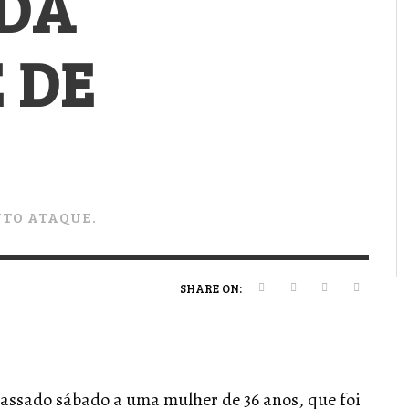
DA
VERT MAGAZINE
VERT MAGAZINE
VERT MAGAZINE
,
,
,
16/04/2026
13/02/2025
22/12/2025
V
V
V
V
 DE
NTO ATAQUE.
SHARE ON:
assado sábado a uma mulher de 36 anos, que foi