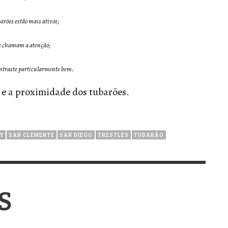
arões estão mais ativos;
uz e chamam a atenção;
contraste particularmente bem.
 e a proximidade dos tubarões.
Y
SAN CLEMENTE
SAN DIEGO
TRESTLES
TUBARÃO
S