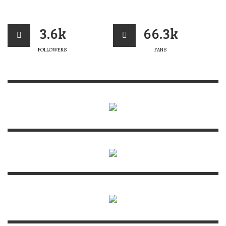
3.6k
66.3k
FOLLOWERS
FANS