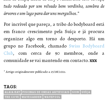
tudo rodeado por um relvado bem verdinho, sombra de
árvores e um lago para dar uns mergulhos.”
Por incrível que pareça, a tribo do bodyboard está
em franco crescimento pela Suíça e já procura
organizar algo em torno do desporto. Há um
grupo no Facebook, chamado
Swiss Bodyboard
Club
, com cerca de 90 membros, onde a
comunidade se vai mantendo em contacto.
xxx
* Artigo originalmente publicado a 25/08/2021.
TAGS:
ALAIA BAY
PISCINAS DE ONDAS ARTIFICIAIS
SION
SUÍÇA
THE COVE
WAVEGARDEN
WAVEPOOL