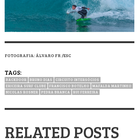
FOTOGRAFIA: ÁLVARO FR /ESC
TAGS:
BACKDOOR
BRUNO DIAS
CIRCUITO INTERSÓCIOS
ERICEIRA SURF CLUBE
FRANCISCO BOTELHO
MAFALDA MARTINHO
NICOLAS ROSNER
PEDRA BRANCA
RUI FERREIRA
RELATED POSTS