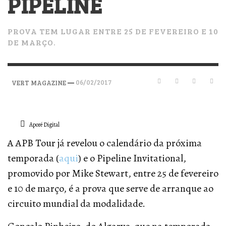
PIPELINE
PROVA TEM LUGAR ENTRE 25 DE FEVEREIRO E 10
DE MARÇO.
—
06/02/2017
VERT MAGAZINE
Aporé Digital
A APB Tour já revelou o calendário da próxima
temporada (
aqui
) e o Pipeline Invitational,
promovido por Mike Stewart, entre 25 de fevereiro
e 10 de março, é a prova que serve de arranque ao
circuito mundial da modalidade.