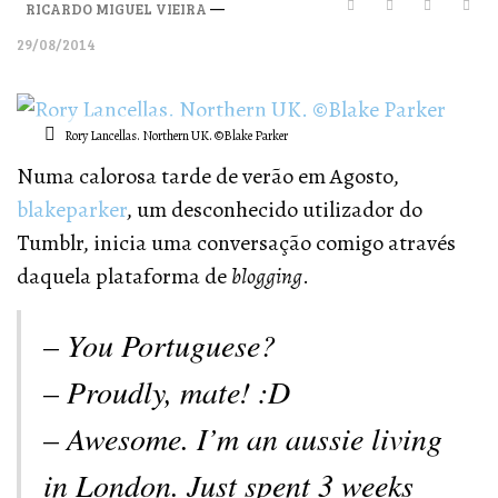
—
RICARDO MIGUEL VIEIRA
29/08/2014
Rory Lancellas. Northern UK. ©Blake Parker
Numa calorosa tarde de verão em Agosto,
blakeparker
, um desconhecido utilizador do
Tumblr, inicia uma conversação comigo através
daquela plataforma de
blogging
.
– You Portuguese?
– Proudly, mate! :D
– Awesome. I’m an aussie living
in London. Just spent 3 weeks