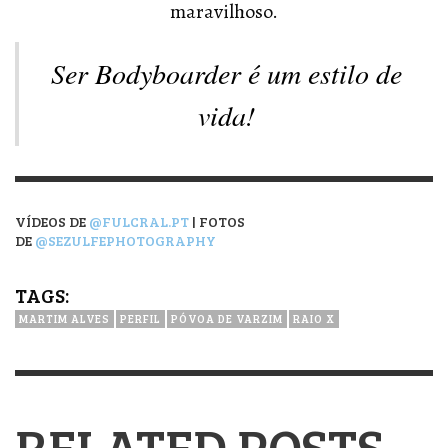
maravilhoso.
Ser Bodyboarder é um estilo de
vida!
VÍDEOS DE
@FULCRAL.PT
| FOTOS
DE
@SEZULFEPHOTOGRAPHY
TAGS:
MARTIM ALVES
PERFIL
PÓVOA DE VARZIM
RAIO X
RELATED POSTS