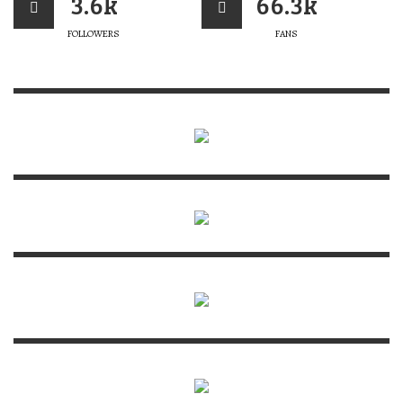
3.6k
66.3k
FOLLOWERS
FANS