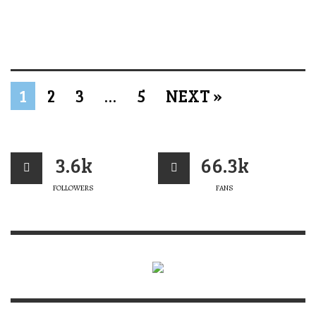
1
2
3
…
5
NEXT »
3.6k
66.3k
FOLLOWERS
FANS