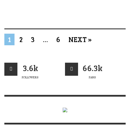
1
2
3
…
6
NEXT »
3.6k
66.3k
FOLLOWERS
FANS