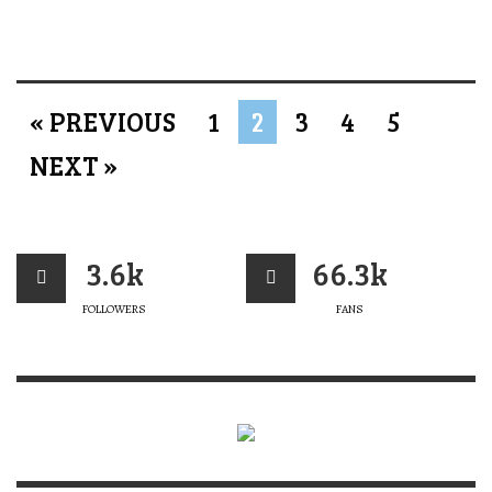
« PREVIOUS
1
2
3
4
5
NEXT »
3.6k
66.3k
FOLLOWERS
FANS