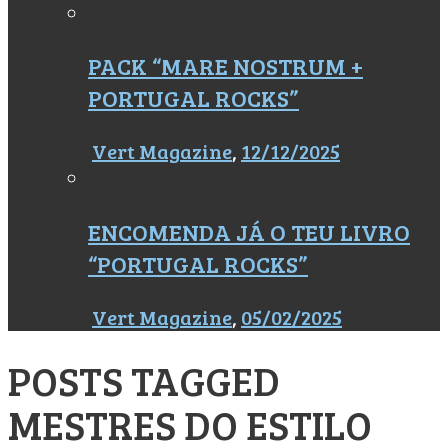
PACK “MARE NOSTRUM +
PORTUGAL ROCKS”
Vert Magazine
,
12/12/2025
ENCOMENDA JÁ O TEU LIVRO
“PORTUGAL ROCKS”
Vert Magazine
,
05/02/2025
POSTS TAGGED
MESTRES DO ESTILO