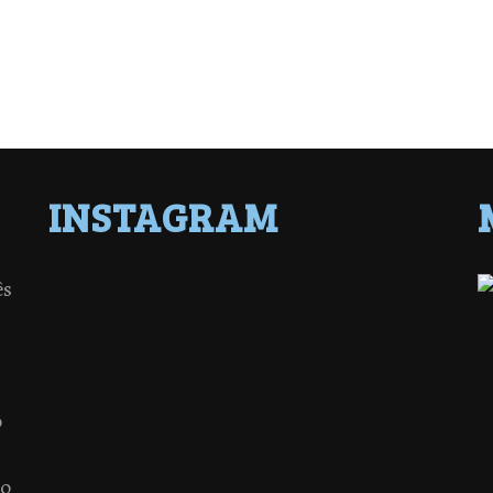
INSTAGRAM
ês
o
 o