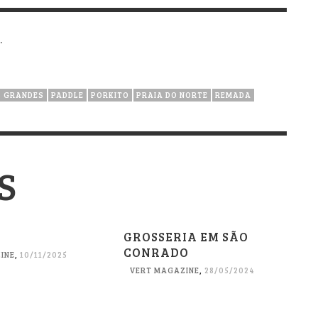
.
 GRANDES
PADDLE
PORKITO
PRAIA DO NORTE
REMADA
S
GROSSERIA EM SÃO
CONRADO
INE
,
10/11/2025
VERT MAGAZINE
,
28/05/2024