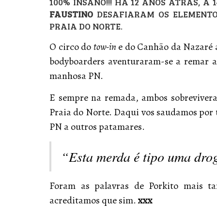
100% INSANO!!! HÁ 12 ANOS ATRÁS, A 1
FAUSTINO
DESAFIARAM OS ELEMENTO
PRAIA DO NORTE.
O circo do
tow-in
e do Canhão da Nazaré ai
bodyboarders aventuraram-se a remar 
manhosa PN.
E sempre na remada, ambos sobrevivera
Praia do Norte. Daqui vos saudamos por 
PN a outros patamares.
“Esta merda é tipo uma dro
Foram as palavras de Porkito mais t
acreditamos que sim.
xxx