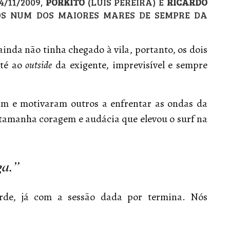
4/11/2009,
PORKITO
(LUÍS PEREIRA) E
RICARDO
S NUM DOS MAIORES MARES DE SEMPRE DA
nda não tinha chegado à vila, portanto, os dois
até ao
outside
da exigente, imprevisível e sempre
m e motivaram outros a enfrentar as ondas da
tamanha coragem e audácia que elevou o surf na
ga.”
arde, já com a sessão dada por termina. Nós