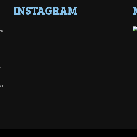
INSTAGRAM
ês
o
 o