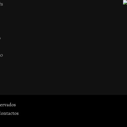
ês
o
 o
servados
Contactos