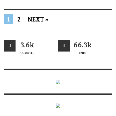
1
2
NEXT »
3.6k
66.3k
FOLLOWERS
FANS