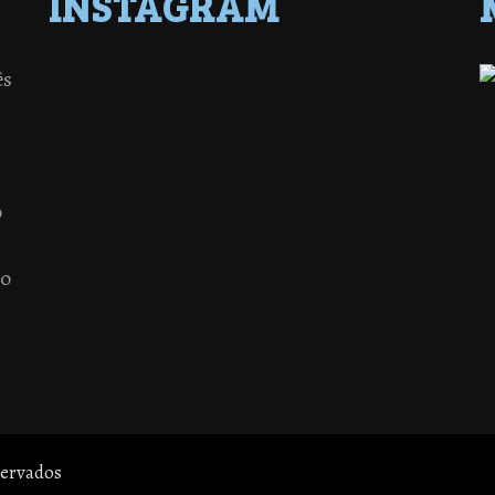
INSTAGRAM
ês
o
 o
servados