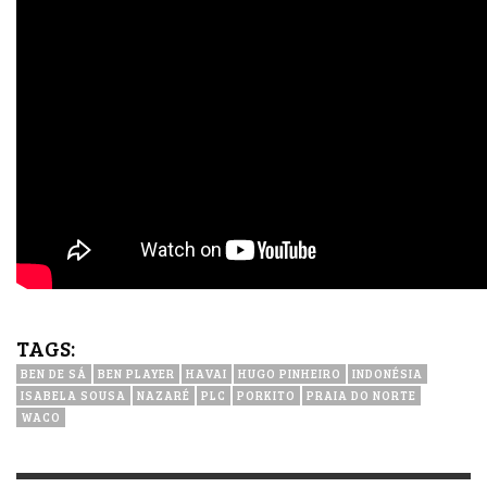
TAGS:
BEN DE SÁ
BEN PLAYER
HAVAI
HUGO PINHEIRO
INDONÉSIA
ISABELA SOUSA
NAZARÉ
PLC
PORKITO
PRAIA DO NORTE
WACO