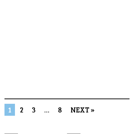
1
2
3
…
8
NEXT »