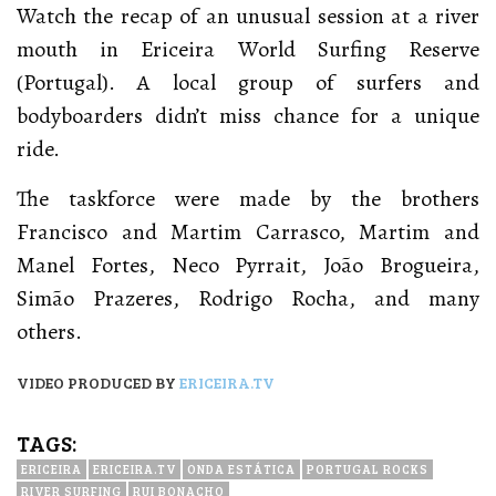
Watch the recap of an unusual session at a river
mouth in Ericeira World Surfing Reserve
(Portugal). A local group of surfers and
bodyboarders didn’t miss chance for a unique
ride.
The taskforce were made by the brothers
Francisco and Martim Carrasco, Martim and
Manel Fortes, Neco Pyrrait, João Brogueira,
Simão Prazeres, Rodrigo Rocha, and many
others.
VIDEO PRODUCED BY
ERICEIRA.TV
TAGS:
ERICEIRA
ERICEIRA.TV
ONDA ESTÁTICA
PORTUGAL ROCKS
RIVER SURFING
RUI BONACHO