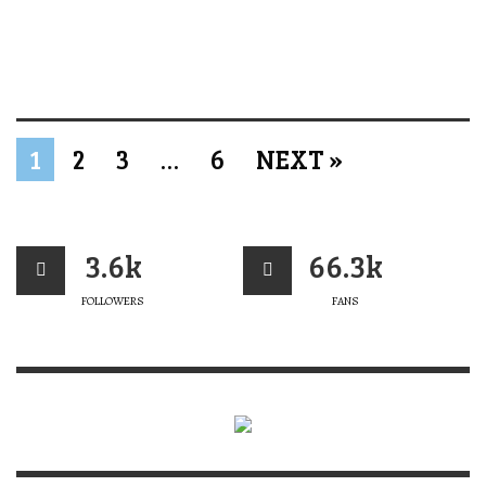
1
2
3
…
6
NEXT »
3.6k
66.3k
FOLLOWERS
FANS