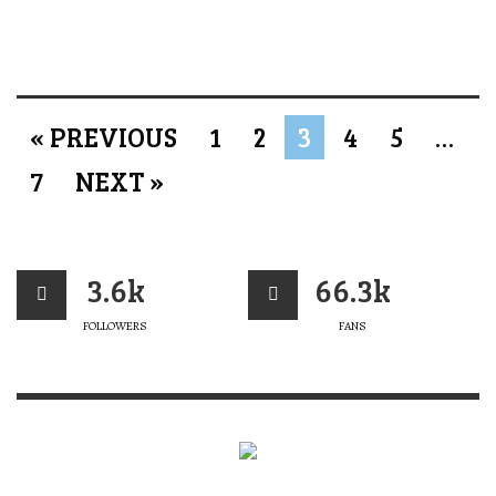
« PREVIOUS
1
2
3
4
5
…
7
NEXT »
3.6k
66.3k
FOLLOWERS
FANS