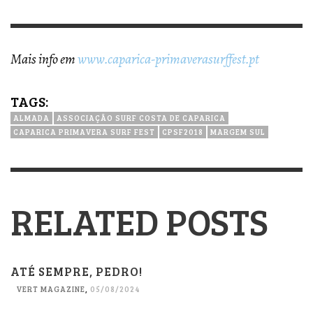
Mais info em
www.caparica-primaverasurffest.pt
TAGS:
ALMADA
ASSOCIAÇÃO SURF COSTA DE CAPARICA
CAPARICA PRIMAVERA SURF FEST
CPSF2018
MARGEM SUL
RELATED POSTS
ATÉ SEMPRE, PEDRO!
VERT MAGAZINE
,
05/08/2024