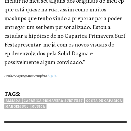
incluir no meu set alguns dos originais do meu ep
que está quase na rua, assim como muitos
mashups que tenho vindo a preparar para poder
entregar um set bem personalizado. Estou a
estudar a hipótese de no Caparica Primavera Surf
Festapresentar-me já com os novos visuais do
ep desenvolvidos pela Solid Dogma e
possivelmente algum convidado.”
Conhece o programa completo
AQUI
.
TAGS:
ALMADA
CAPARICA PRIMAVERA SURF FEST
COSTA DE CAPARICA
MARGEM SUL
MÚSICA