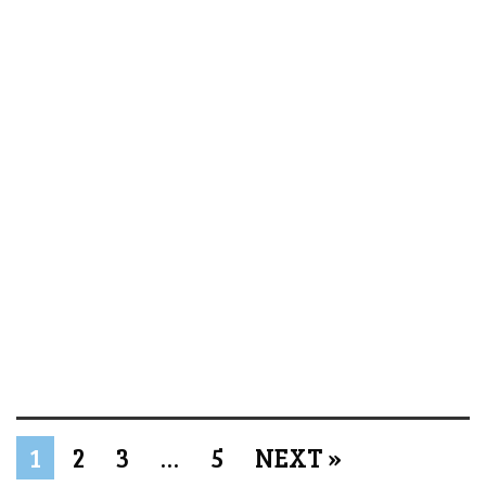
1
2
3
…
5
NEXT »