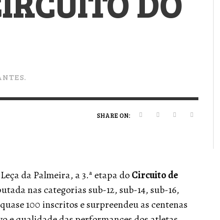
IRCUITO DO
VERT MAGAZINE
VERT MAGAZINE
VERT MAGAZINE
,
,
,
16/04/2026
13/02/2025
22/12/2025
V
V
V
V
PANTES.
SHARE ON:
Leça da Palmeira, a 3.ª etapa do
Circuito de
utada nas categorias sub-12, sub-14, sub-16,
quase 100 inscritos e surpreendeu as centenas
vo e qualidade das performances dos atletas.