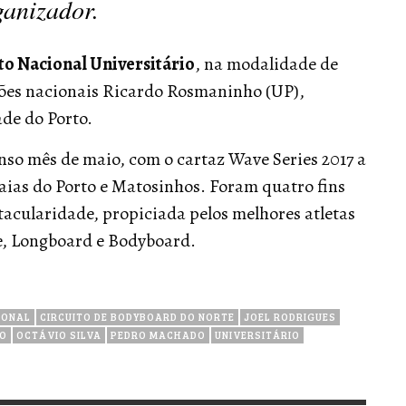
ganizador.
 Nacional Universitário
, na modalidade de
es nacionais Ricardo Rosmaninho (UP),
de do Porto.
nso mês de maio, com o cartaz Wave Series 2017 a
raias do Porto e Matosinhos. Foram quatro fins
acularidade, propiciada pelos melhores atletas
e, Longboard e Bodyboard.
IONAL
CIRCUITO DE BODYBOARD DO NORTE
JOEL RODRIGUES
DO
OCTÁVIO SILVA
PEDRO MACHADO
UNIVERSITÁRIO