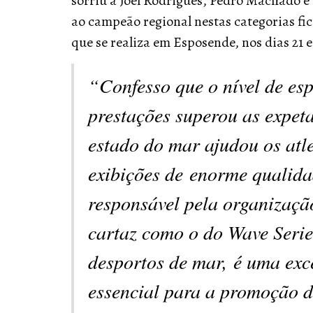
sorriu a Joel Rodrigues, Pedro Machado e
ao campeão regional nestas categorias fi
que se realiza em Esposende, nos dias 21 
“Confesso que o nível de es
prestações superou as expet
estado do mar ajudou os atl
exibições de enorme qualida
responsável pela organizaç
cartaz como o do Wave Serie
desportos de mar, é uma exc
essencial para a promoção 