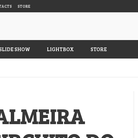
TACTS
STORE
SLIDE SHOW
LIGHTBOX
STORE
TAÇA SEALAND 2026
2026 VULCAN FINS COLLECTION
U
Q
VERT MAGAZINE
VERT MAGAZINE
,
,
30/07/2026
10/07/2026
V
PALMEIRA
O “MARE NOSTRUM”
PACK “MARE NOSTRUM
PORTUGAL ROCKS”
 MAGAZINE
,
21/12/2025
VERT MAGAZINE
,
12/12/2025
CURSED
#TBT FRONTÓN BY ALEXIS DIAZ
SEXTA ÉPICA EM CARCAVELOS
I
S
B
F