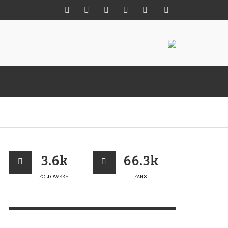
M MÊS PARA A 22ª EDIÇÃO DA MISS
UEBRAMAR CUP
3.6k
66.3k
ERT MAGAZINE
,
26/07/2026
FOLLOWERS
FANS
 +
ENCOMENDA JÁ O TEU
LIVRO “PORTUGAL ROCKS”
VERT MAGAZINE
,
05/02/2025
SLÂNDIA: ALÉM DAS ONDAS
LAB FUN IN FRENCH POLYNESIA
IRD VIEW
RESH SHOT FROM OCTOBER