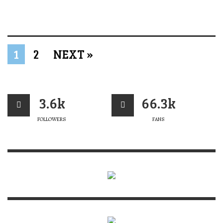
1
2
NEXT »
3.6k
66.3k
FOLLOWERS
FANS