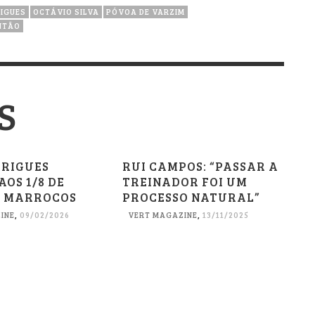
RIGUES
OCTÁVIO SILVA
PÓVOA DE VARZIM
NTÃO
S
DRIGUES
RUI CAMPOS: “PASSAR A
OS 1/8 DE
TREINADOR FOI UM
M MARROCOS
PROCESSO NATURAL”
INE
,
09/02/2026
VERT MAGAZINE
,
13/11/2025