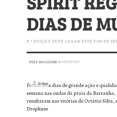
SPIRIT REG
VERT MAGAZINE
VERT MAGAZINE
VERT MAGAZINE
,
,
,
28/04/2026
17/03/2025
12/01/2026
DIAS DE M
8.ª EDIÇÃO TEVE LUGAR ESTE FIM DE 
—
10/07/2017
VERT MAGAZINE
Tó Mané
Foram dois dias de grande ação e qualidad
semana nas ondas da praia da Barranha,
resultaram nas vitórias de Octávio Silva
Dropknee