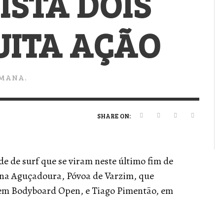
ISTA DOIS
VERT MAGAZINE
VERT MAGAZINE
VERT MAGAZINE
,
,
,
16/04/2026
13/02/2025
22/12/2025
V
V
V
V
UITA AÇÃO
SEMANA.
SHARE ON:
e de surf que se viram neste último fim de
 na Aguçadoura, Póvoa de Varzim, que
, em Bodyboard Open, e Tiago Pimentão, em