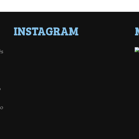
INSTAGRAM
ês
o
 o