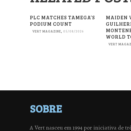
PLC MATCHES TAMEGA’S
MAIDEN 
PODIUM COUNT
GUILHER
MONTENE
VERT MAGAZINE
,
05/08/2026
WORLD 
VERT MAGAZ
SOBRE
A Vert nasceu em 1994 por iniciativa de tr