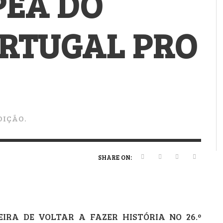
PEÃ DO
VERT MAGAZINE
VERT MAGAZINE
VERT MAGAZINE
,
,
,
16/04/2026
13/02/2025
22/12/2025
V
V
V
V
ORTUGAL PRO
DIÇÃO.
SHARE ON:
EIRA DE VOLTAR A FAZER HISTÓRIA NO 26.º