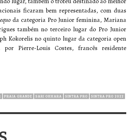
ndo lugar, também o troféu destinado ao melhor
acionais ficaram bem representadas, com duas
aequo
da categoria Pro Junior feminina, Mariana
rigues também no terceiro lugar do Pro Junior
ph Kokorelis no quinto lugar da categoria open
 por Pierre-Louis Costes, francês residente
R
PRAIA GRANDE
SARI OHHARA
SINTRA PRO
SINTRA PRO 2022
S