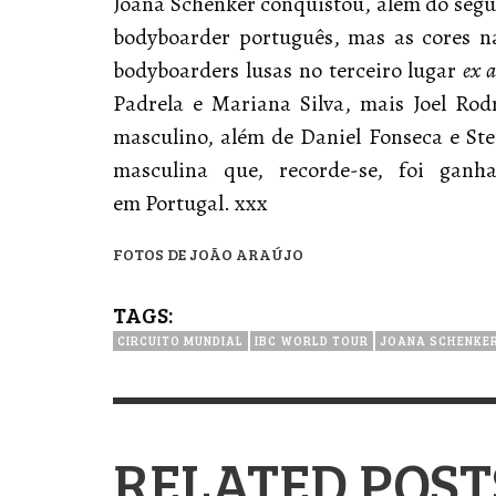
Joana Schenker conquistou, além do segu
bodyboarder português, mas as cores n
bodyboarders lusas no terceiro lugar
ex 
Padrela e Mariana Silva, mais Joel Rod
masculino, além de Daniel Fonseca e Ste
masculina que, recorde-se, foi ganha
em Portugal. xxx
FOTOS DE JOÃO ARAÚJO
TAGS:
CIRCUITO MUNDIAL
IBC WORLD TOUR
JOANA SCHENKE
RELATED POST