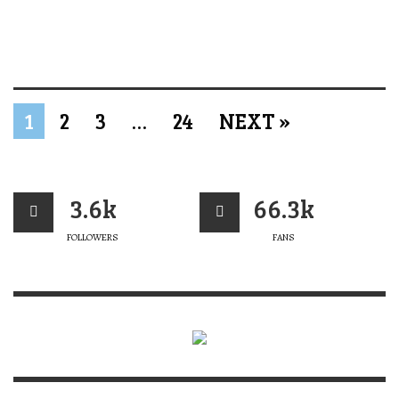
1
2
3
…
24
NEXT »
3.6k
66.3k
FOLLOWERS
FANS