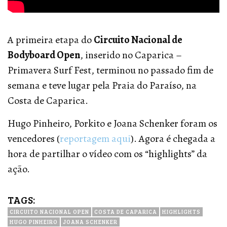
A primeira etapa do
Circuito Nacional de
Bodyboard Open
, inserido no Caparica –
Primavera Surf Fest, terminou no passado fim de
semana e teve lugar pela Praia do Paraíso, na
Costa de Caparica.
Hugo Pinheiro, Porkito e Joana Schenker foram os
vencedores (
reportagem aqui
). Agora é chegada a
hora de partilhar o vídeo com os “highlights” da
ação.
TAGS:
CIRCUITO NACIONAL OPEN
COSTA DE CAPARICA
HIGHLIGHTS
HUGO PINHEIRO
JOANA SCHENKER