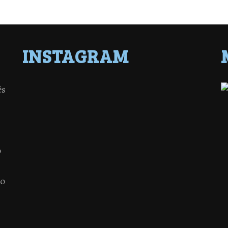
INSTAGRAM
ês
o
 o