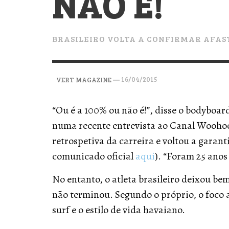
NÃO É!
VERT MAGAZINE
VERT MAGAZINE
VERT MAGAZINE
,
,
,
28/04/2026
17/03/2025
12/01/2026
BRASILEIRO VOLTA A CONFIRMAR AFAS
—
16/04/2015
VERT MAGAZINE
“Ou é a 100% ou não é!”, disse o bodyboar
numa recente entrevista ao Canal Wooho
retrospetiva da carreira e voltou a garant
comunicado oficial
aqui
). “Foram 25 anos
No entanto, o atleta brasileiro deixou be
não terminou. Segundo o próprio, o foco a
surf e o estilo de vida havaiano.