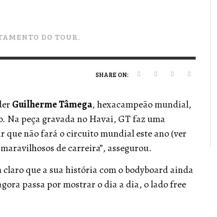
VERT MAGAZINE
VERT MAGAZINE
VERT MAGAZINE
,
,
,
16/04/2026
13/02/2025
22/12/2025
V
V
V
V
TAMENTO DO TOUR.
SHARE ON:
der
Guilherme Tâmega
, hexacampeão mundial,
o. Na peça gravada no Havai, GT faz uma
ir que não fará o circuito mundial este ano (ver
 maravilhosos de carreira”, assegurou.
m claro que a sua história com o bodyboard ainda
gora passa por mostrar o dia a dia, o lado free