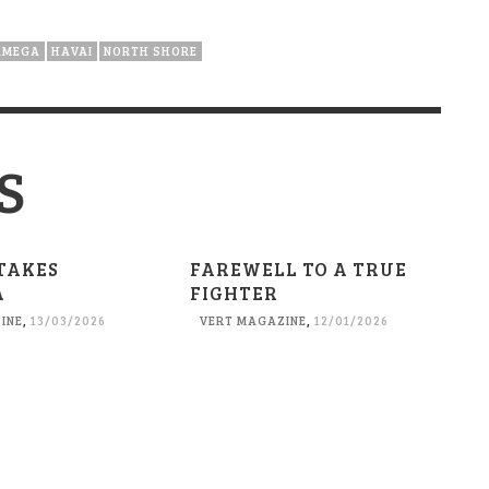
ÂMEGA
HAVAI
NORTH SHORE
S
TAKES
FAREWELL TO A TRUE
A
FIGHTER
INE
,
13/03/2026
VERT MAGAZINE
,
12/01/2026