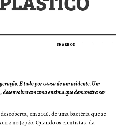
 PLÁSTICO
VERT MAGAZINE
VERT MAGAZINE
VERT MAGAZINE
,
,
,
16/04/2026
13/02/2025
22/12/2025
V
V
V
V
SHARE ON:
geração. E tudo por causa de um acidente. Um
UA, desenvolveram uma enzima que demonstra ser
descoberta, em 2016, de uma bactéria que se
eira no Japão. Quando os cientistas, da