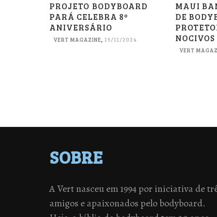
PROJETO BODYBOARD
MAUI BA
PARÁ CELEBRA 8º
DE BODY
ANIVERSÁRIO
PROTETO
NOCIVOS
VERT MAGAZINE
,
19/11/2024
VERT MAGAZ
SOBRE
A Vert nasceu em 1994 por iniciativa de tr
amigos e apaixonados pelo bodyboard.