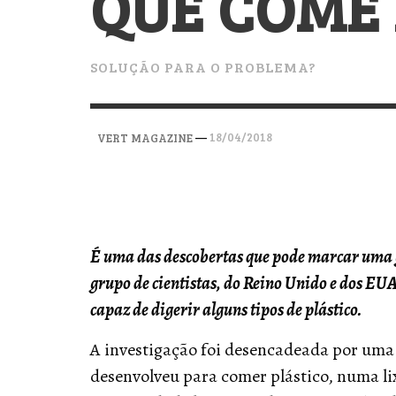
QUE COME
VERT MAGAZINE
VERT MAGAZINE
VERT MAGAZINE
,
,
,
28/04/2026
17/03/2025
12/01/2026
SOLUÇÃO PARA O PROBLEMA?
—
18/04/2018
VERT MAGAZINE
É uma das descobertas que pode marcar uma 
grupo de cientistas, do Reino Unido e dos E
capaz de digerir alguns tipos de plástico.
A investigação foi desencadeada por uma 
desenvolveu para comer plástico, numa lix