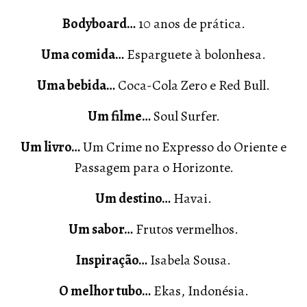
Bodyboard…
10 anos de prática.
Uma comida…
Esparguete à bolonhesa.
Uma bebida…
Coca-Cola Zero e Red Bull.
Um filme…
Soul Surfer.
Um livro…
Um Crime no Expresso do Oriente e
Passagem para o Horizonte.
Um destino…
Havai.
Um sabor…
Frutos vermelhos.
Inspiração…
Isabela Sousa.
O melhor tubo…
Ekas, Indonésia.